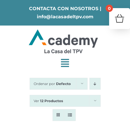
Skip
0
CONTACTA CON NOSOTROS |
to
info@lacasadeltpv.com
content
¿Tu 
V
Ordenar por
Defecto
Ver
12 Productos