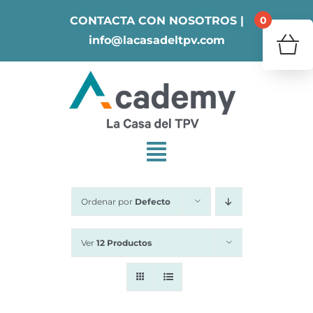
Skip
0
CONTACTA CON NOSOTROS |
to
info@lacasadeltpv.com
content
¿Tu 
V
Ordenar por
Defecto
Ver
12 Productos