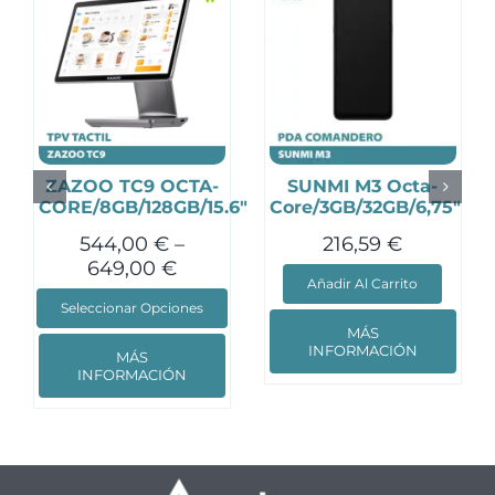
ZAZOO TC9 OCTA-
SUNMI M3 Octa-
CORE/8GB/128GB/15.6″
Core/3GB/32GB/6,75″
544,00
€
–
216,59
€
649,00
€
Añadir Al Carrito
Seleccionar Opciones
Este
MÁS
producto
INFORMACIÓN
MÁS
tiene
INFORMACIÓN
múltiples
variantes.
Las
opciones
se
pueden