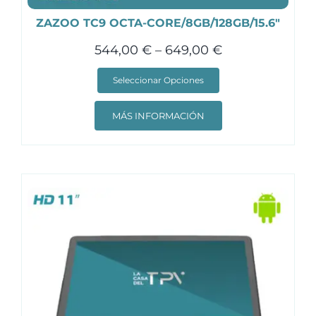
ZAZOO TC9 OCTA-CORE/8GB/128GB/15.6″
544,00
€
–
649,00
€
Seleccionar Opciones
Este
producto
MÁS INFORMACIÓN
tiene
múltiples
variantes.
Las
opciones
se
pueden
elegir
en
la
página