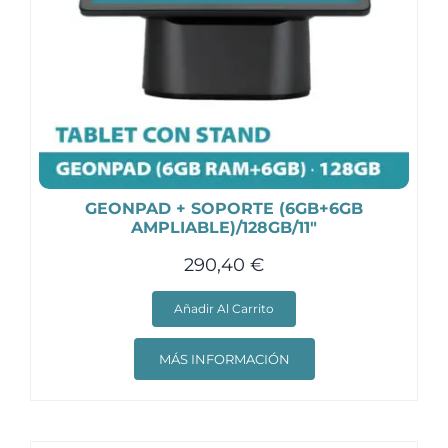
de
producto
GEONPAD + SOPORTE (6GB+6GB
AMPLIABLE)/128GB/11″
290,40
€
Añadir Al Carrito
MÁS INFORMACIÓN