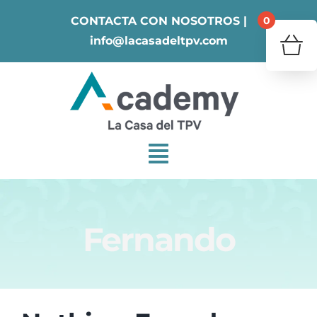
Skip
0
CONTACTA CON NOSOTROS |
to
info@lacasadeltpv.com
content
¿Tu 
V
Fernando