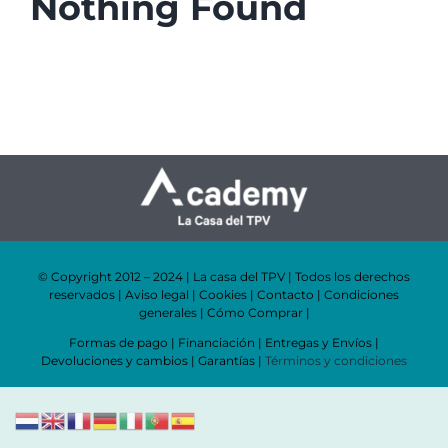
Nothing Found
© Copyright 2012 – 2024 | La casa del TPV | Todos los derechos
reservados |
Aviso legal
|
Cookies
|
Contacto
|
Condiciones
generales
|
Cómo Comprar
|
Formas de pago
|
Financiación
|
Entregas y Envíos
|
Devoluciones y cambios
|
Garantías
|
Términos y condiciones