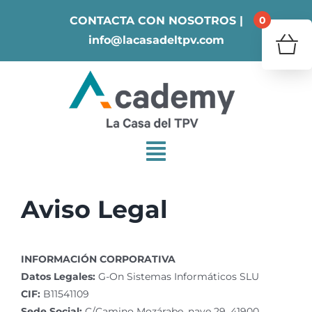
Skip
0
CONTACTA CON NOSOTROS |
to
info@lacasadeltpv.com
content
¿Tu 
V
Aviso Legal
INFORMACIÓN CORPORATIVA
Datos Legales:
G-On Sistemas Informáticos SLU
CIF:
B11541109
Sede Social:
C/Camino Mozárabe, nave 29, 41900