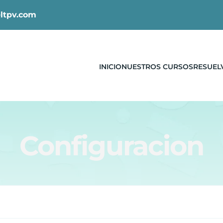
ltpv.com
INICIO
NUESTROS CURSOS
RESUEL
Configuracion