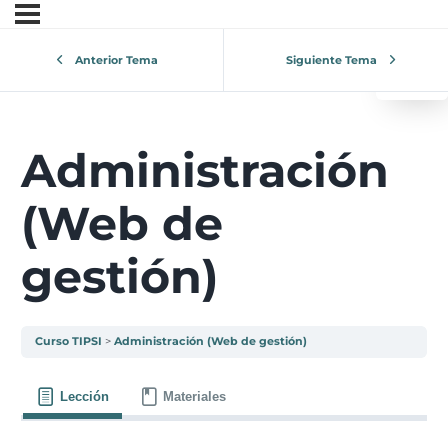
0
¿Tu 
Anterior Tema
Siguiente Tema
V
Administración
(Web de
gestión)
Curso TIPSI
Administración (Web de gestión)
Lección
Materiales