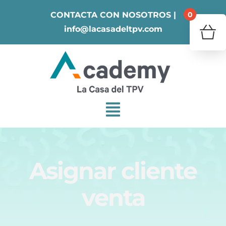
Skip
0
CONTACTA CON NOSOTROS |
to
info@lacasadeltpv.com
content
¿Tu 
V
Asignar cliente
venta