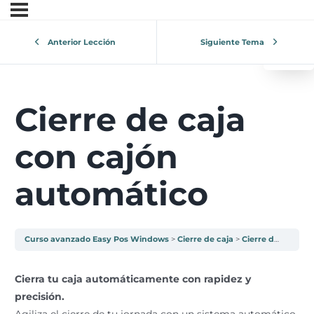
0
¿Tu 
Anterior Lección
Siguiente Tema
V
Cierre de caja
con cajón
automático
Curso avanzado Easy Pos Windows
Cierre de caja
Cierre de caja con cajón automático
Cierra tu caja automáticamente con rapidez y
precisión.