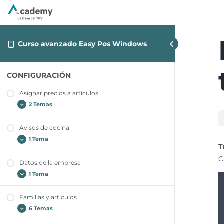
Curso avanzado Easy Pos Windows
CONFIGURACIÓN
Asignar precios a artículos
2 Temas
Avisos de cocina
Precio artículo que no suma al combinar
1 Tema
T
Precio artículo que suma al combinar
C
Datos de la empresa
Crear aviso a cocina
1 Tema
Familias y artículos
Cambiar datos de la empresa
6 Temas