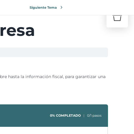
0
Siguiente Tema
¿Tu carr
resa
Volve
re hasta la información fiscal, para garantizar una
0% COMPLETADO
0/1 pasos