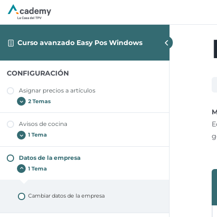
Curso avanzado Easy Pos Windows
CONFIGURACIÓN
Asignar precios a artículos
2 Temas
M
E
Avisos de cocina
Precio artículo que no suma al combinar
g
1 Tema
Precio artículo que suma al combinar
Datos de la empresa
Crear aviso a cocina
1 Tema
Cambiar datos de la empresa