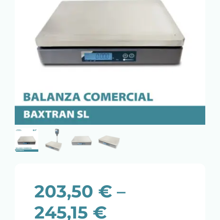
203,50
€
–
245,15
€