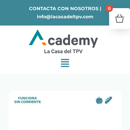
Skip
0
CONTACTA CON NOSOTROS |
to
info@lacasadeltpv.com
content
¿Tu 
V