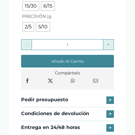
15/30
6/15

PRECISIÓN (g
2/5
5/10
BAXTRAN
Balanza
Añadir Al Carrito
Comercial
SL
Compártelo
cantidad
Pedir presupuesto
Condiciones de devolución
Entrega en 24/48 horas