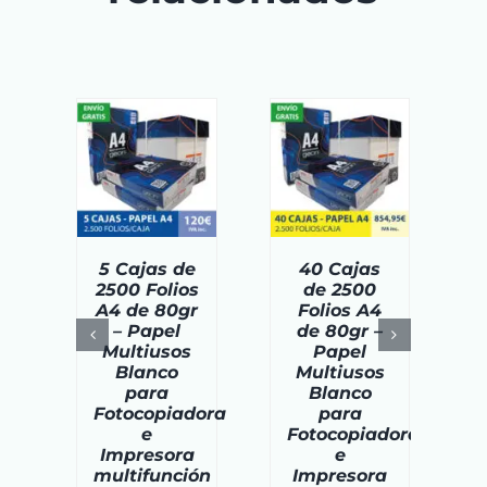
DIR AL
AÑADIR AL
AÑADIR AL
ITO
/
CARRITO
/
CARRITO
/
TAILS
DETAILS
DETAILS
5 Cajas de
40 Cajas
2500 Folios
de 2500
A4 de 80gr
Folios A4
– Papel
de 80gr –
Multiusos
Papel
Blanco
Multiusos
para
Blanco
Fotocopiadora
para
e
Fotocopiadora
Impresora
e
multifunción
Impresora