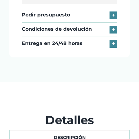
x
Pedir presupuesto
80
x
Condiciones de devolución
mm
Sin
Entrega en 24/48 horas
Bisfenol
cantidad
Detalles
DESCRIPCIÓN