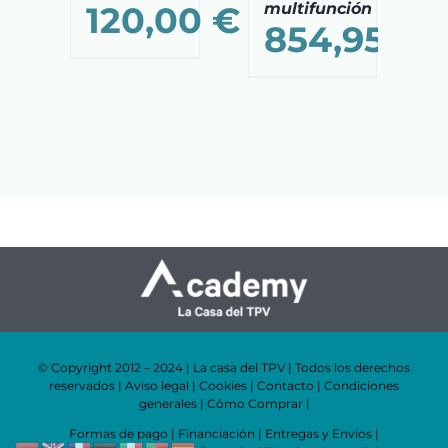
120,00
€
multifunción
854,95
€
© Copyright 2012 – 2024 | La casa del TPV | Todos los derechos
reservados |
Aviso legal
|
Cookies
|
Contacto
|
Condiciones
generales
|
Cómo Comprar
|
Formas de pago
|
Financiación
|
Entregas y Envíos
|