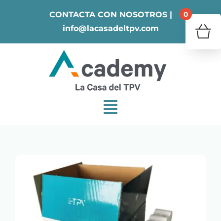
Skip
0
CONTACTA CON NOSOTROS |
to
info@lacasadeltpv.com
content
¿Tu 
V