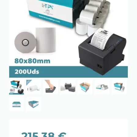
215,38
€