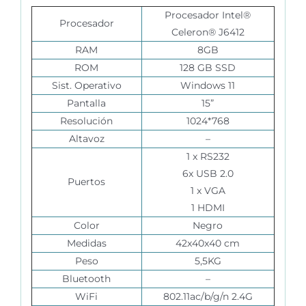
Procesador Intel®
Procesador
Celeron®
J6412
RAM
8GB
ROM
128 GB SSD
Sist. Operativo
Windows 11
Pantalla
15”
Resolución
1024*768
Altavoz
–
1 x RS232
6x USB 2.0
Puertos
1 x VGA
1 HDMI
Color
Negro
Medidas
42x40x40 cm
Peso
5,5KG
Bluetooth
–
WiFi
802.11ac/b/g/n 2.4G