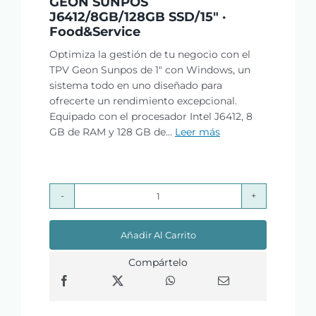
GEON SUNPOS
J6412/8GB/128GB SSD/15″ ·
Food&Service
Optimiza la gestión de tu negocio con el
TPV Geon Sunpos de 1" con Windows, un
sistema todo en uno diseñado para
ofrecerte un rendimiento excepcional.
Equipado con el procesador Intel J6412, 8
GB de RAM y 128 GB de...
Leer más
GEON
SUNPOS
Añadir Al Carrito
J6412/8GB/128GB
SSD/15"
Compártelo
·
Food&Service
cantidad