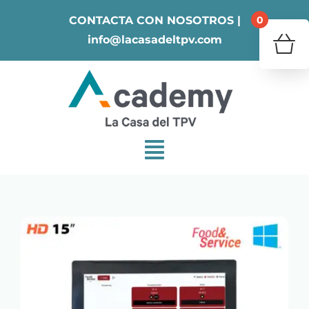
Skip
0
CONTACTA CON NOSOTROS |
to
info@lacasadeltpv.com
content
¿Tu 
V