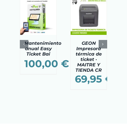
DIR AL
AÑADIR AL
AÑADIR AL
ITO
/
CARRITO
/
CARRITO
/
TAILS
DETAILS
DETAILS
Mantenimiento
GEON
anual Easy
Impresora
Ticket Bai
térmica de
ticket ·
100,00
€
MAITRE Y
TIENDA CR
69,95
€