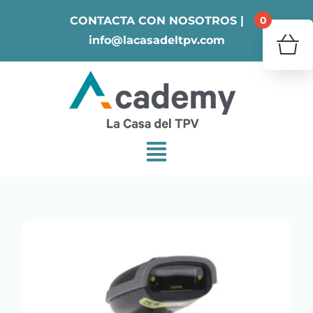
Skip
0
CONTACTA CON NOSOTROS |
to
info@lacasadeltpv.com
content
¿Tu 
V