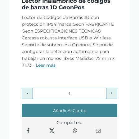
Lector Inalámbrico de códigos
de barras 1D GeonPos
Lector de Códigos de Barras 1D con
protección IP54 marca Geon FABRICANTE
Geon ESPECIFICACIONES TÉCNICAS
Carcasa robusta Interface USB o Wiriless
Soporte de sobremesa Opcional Se puede
configurar la detección automática para
trabajar en manos libres Medidas: 75 mm x
71.73...
Leer más
Lector
Inalámbrico
Añadir Al Carrito
de
códigos
Compártelo
de
barras