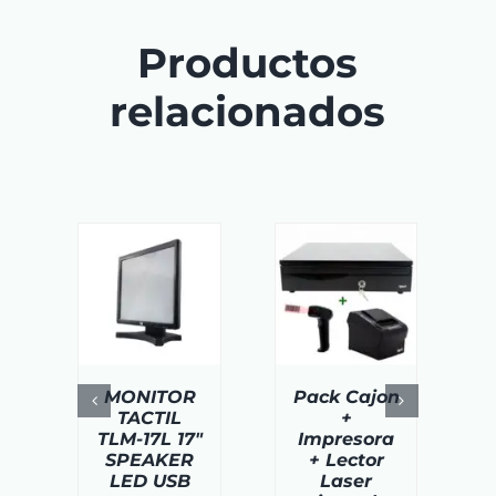
Productos
relacionados
DIR AL
AÑADIR AL
AÑADIR AL
ITO
/
CARRITO
/
CARRITO
/
TAILS
DETAILS
DETAILS
MONITOR
Pack Cajon
TACTIL
+
TLM-17L 17″
Impresora
SPEAKER
+ Lector
LED USB
Laser