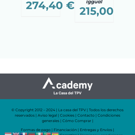
274,40
€
iggual
215,00
€
© Copyright 2012 – 2024 | La casa del TPV | Todos los derechos
reservados |
Aviso legal
|
Cookies
|
Contacto
|
Condiciones
generales
|
Cómo Comprar
|
Formas de pago
|
Financiación
|
Entregas y Envíos
|