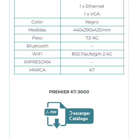
1 x Ethernet
1 x VGA
Color
Negro
Medidas
440x290x425mm
Peso
7,5 KG
Bluetooth
–
WiFi
802.11ac/b/g/n 2.4G
IMPRESORA
–
MARCA
KT
PREMIER KT-3000