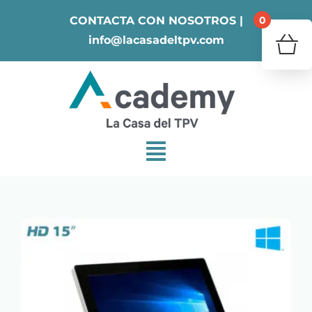
Skip
0
CONTACTA CON NOSOTROS |
to
info@lacasadeltpv.com
content
¿Tu 
V