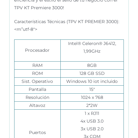
TPV KT Premiere 3000!
Características Técnicas (TPV KT PREMIER 3000):
<m”utf-8″>
Intel® Celeron® J6412,
Procesador
1,99GHz
RAM
8GB
ROM
128 GB SSD
Sist. Operativo
Windows 10 iot incluido
Pantalla
15″
Resolución
1024 x 768
Altavoz
2*2W
1 x RJ11
4x USB 3.0
3x USB 2.0
Puertos
3x COM