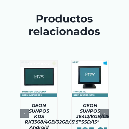
Productos
relacionados
Out of stock
SELECCIONAR
AÑADIR AL
TAILS
OPCIONES
CARRITO
/
ESTE
/
DETAILS
DETAILS
PRODUCTO
TIENE
MÚLTIPLES
VARIANTES.
GEON
GEON
LAS
SUNPOS
SUNPOS
OPCIONES
KDS
J6412/8GB/128GB
SE
RK3568/4GB/32GB/21.5″
SSD/15″
PUEDEN
Android