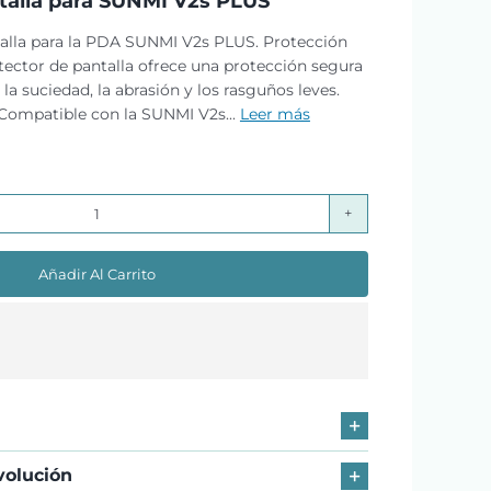
talla para SUNMI V2s PLUS
talla para la PDA SUNMI V2s PLUS. Protección
otector de pantalla ofrece una protección segura
 la suciedad, la abrasión y los rasguños leves.
 Compatible con la SUNMI V2s...
Leer más
Protector
de
Añadir Al Carrito
pantalla
para
SUNMI
V2s
PLUS
cantidad
volución