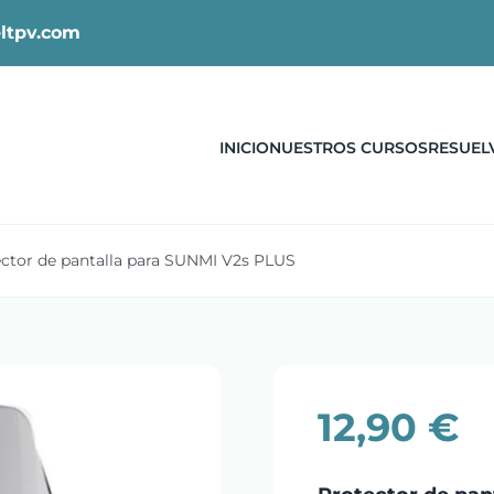
ltpv.com
INICIO
NUESTROS CURSOS
RESUEL
ctor de pantalla para SUNMI V2s PLUS
12,90
€