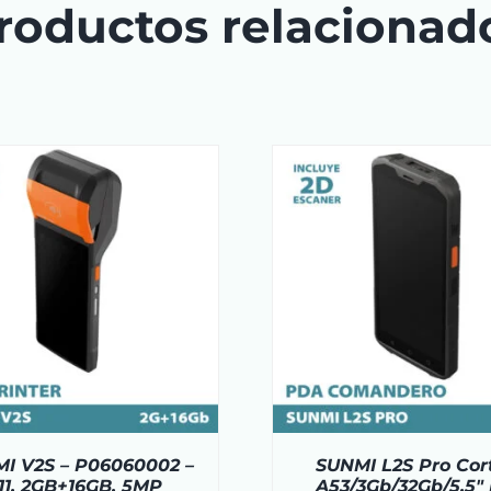
roductos relacionad
AÑADIR AL CARRITO
/
AÑADIR AL CA
DETAILS
DETAI
I V2S – P06060002 –
SUNMI L2S Pro Cor
11, 2GB+16GB, 5MP
A53/3Gb/32Gb/5,5″