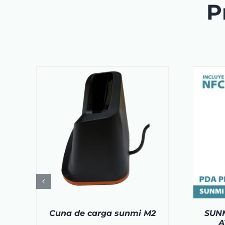
P
O
/
AÑADIR AL CARRITO
/
DETAILS
Cuna de carga sunmi M2
SUNM
A