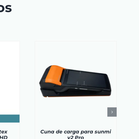
os
RRITO
/
AÑADIR AL CARRITO
/
LS
DETAILS
tex
Cuna de carga para sunmi
 HD
v2 Pro