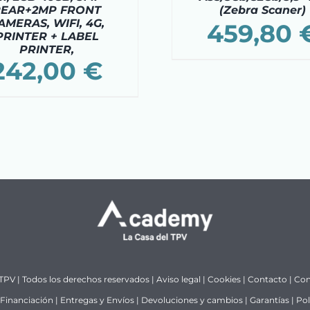
REAR+2MP FRONT
(Zebra Scaner)
AMERAS, WIFI, 4G,
459,80
PRINTER + LABEL
PRINTER,
242,00
€
 TPV | Todos los derechos reservados |
Aviso legal
|
Cookies
|
Contacto
|
Con
Financiación
|
Entregas y Envíos
|
Devoluciones y cambios
|
Garantías
|
Pol