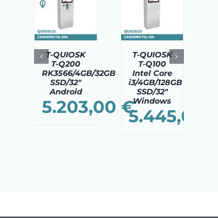
DIR AL
AÑADIR AL
AÑADIR AL
ITO
/
CARRITO
/
CARRITO
/
TAILS
DETAILS
DETAILS
T-QUIOSK
T-QUIOSK
T-Q200
T-Q100
RK3566/4GB/32GB
Intel Core
SSD/32″
i3/4GB/128GB
Android
SSD/32″
5.203,00
€
Windows
5.445,00