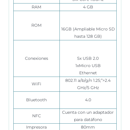
RAM
4 GB
ROM
16GB (Ampliable Micro SD
hasta 128 GB)
Conexiones
5x USB 2.0
1xMicro USB
Ethernet
802.11 a/b/g/n 1.25;”>2.4
WiFi
GHz/5 GHz
Bluetooth
4.0
Cuenta con un adaptador
NFC
para datáfono
Impresora
80mm