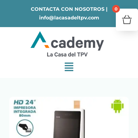
Skip
0
CONTACTA CON NOSOTROS |
to
info@lacasadeltpv.com
content
¿Tu 
V