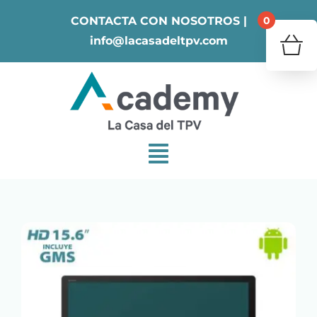
Skip
0
CONTACTA CON NOSOTROS |
to
info@lacasadeltpv.com
content
¿Tu 
V