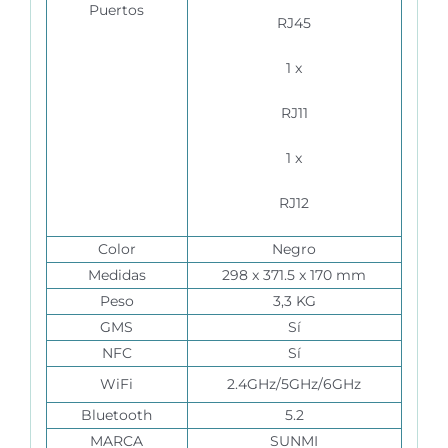
Puertos
RJ45
1 x
RJ11
1 x
RJ12
Color
Negro
Medidas
298 x 371.5 x 170 mm
Peso
3,3 KG
GMS
Sí
NFC
Sí
WiFi
2.4GHz/5GHz/6GHz
Bluetooth
5.2
MARCA
SUNMI