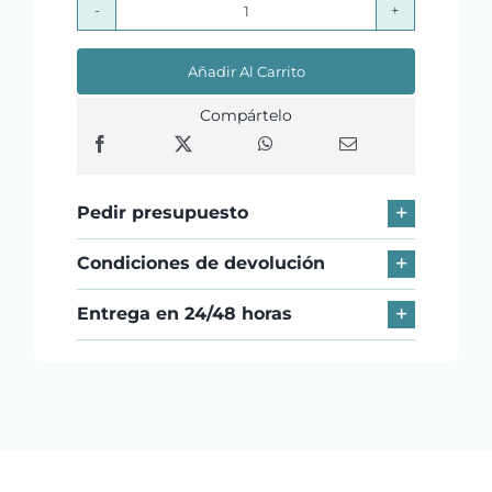
SUNMI
T3
Añadir Al Carrito
PRO
Kyro-
Compártelo
670
Octa
Core/6GB/128GB/15.6"
Pedir presupuesto
cantidad
Condiciones de devolución
Entrega en 24/48 horas