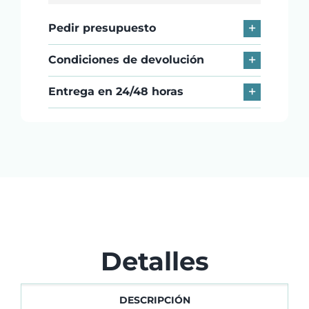
EEA,
Pedir presupuesto
A11,
3GB+32GB,
Condiciones de devolución
8MP
REAR+2MP
Entrega en 24/48 horas
FRONT
CAMERAS,
WIFI,
4G,
PRINTER
+
LABEL
PRINTER,
NFC
Detalles
cantidad
DESCRIPCIÓN