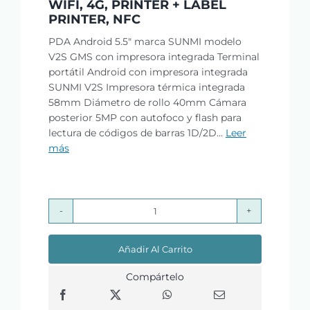
WIFI, 4G, PRINTER + LABEL
PRINTER, NFC
PDA Android 5.5" marca SUNMI modelo
V2S GMS con impresora integrada Terminal
portátil Android con impresora integrada
SUNMI V2S Impresora térmica integrada
58mm Diámetro de rollo 40mm Cámara
posterior 5MP con autofoco y flash para
lectura de códigos de barras 1D/2D...
Leer
más
SUNMI
V2S
Añadir Al Carrito
–
P06060014
Compártelo
–
GMS