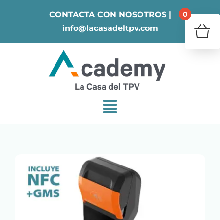
Skip
0
CONTACTA CON NOSOTROS |
to
info@lacasadeltpv.com
content
¿Tu 
V