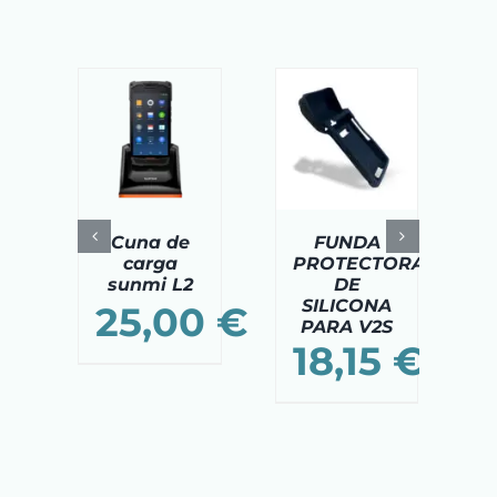
DIR AL
AÑADIR AL
AÑADIR AL
ITO
/
CARRITO
/
CARRITO
/
TAILS
DETAILS
DETAILS
Cuna de
FUNDA
carga
PROTECTORA
sunmi L2
DE
SILICONA
25,00
€
PARA V2S
18,15
€