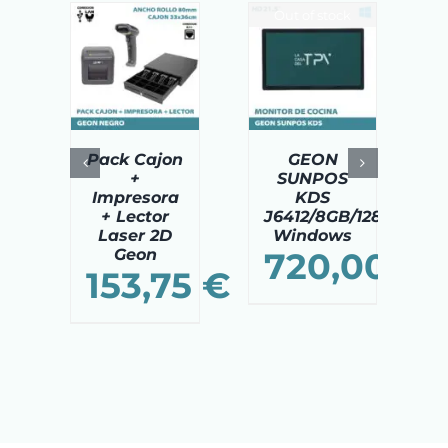
Out of stock
DIR AL
AÑADIR AL
ITO
/
DETAILS
CARRITO
/
TAILS
DETAILS
Pack Cajon
GEON
+
SUNPOS
Impresora
KDS
+ Lector
J6412/8GB/128GB/21.5″
Laser 2D
Windows
Geon
720,00
€
153,75
€