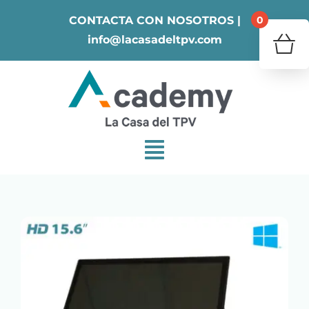
Skip
0
CONTACTA CON NOSOTROS |
to
info@lacasadeltpv.com
content
¿Tu 
V