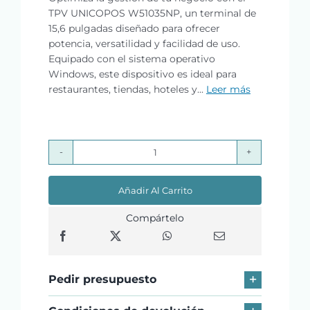
TPV UNICOPOS W51035NP, un terminal de
15,6 pulgadas diseñado para ofrecer
potencia, versatilidad y facilidad de uso.
Equipado con el sistema operativo
Windows, este dispositivo es ideal para
restaurantes, tiendas, hoteles y...
Leer más
UNICOPOS
W51035NP
Añadir Al Carrito
i5-
1035G1/8GB/128GB
Compártelo
SSD/15,6"
cantidad
Pedir presupuesto