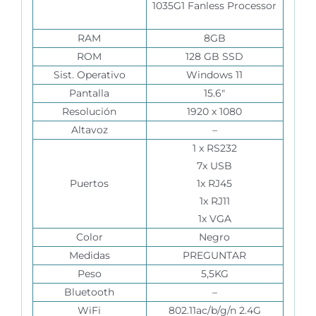
1035G1 Fanless Processor
RAM
8GB
ROM
128 GB SSD
Sist. Operativo
Windows 11
Pantalla
15.6″
Resolución
1920 x 1080
Altavoz
–
1 x RS232
7x USB
Puertos
1x RJ45
1x RJ11
1x VGA
Color
Negro
Medidas
PREGUNTAR
Peso
5,5KG
Bluetooth
–
WiFi
802.11ac/b/g/n 2.4G