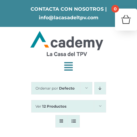
Skip
0
CONTACTA CON NOSOTROS |
to
info@lacasadeltpv.com
content
¿Tu 
V
Ordenar por
Defecto
Ver
12 Productos