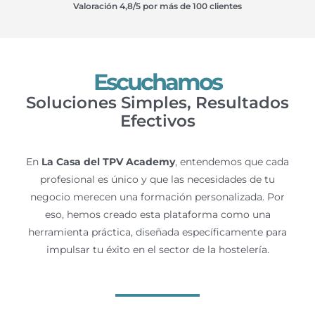
GEON SUNPOS J4125 8GB/128 SDD/15″ ·
LAST.APP
615,00
€
Añadir Al Carrito
MÁS INFORMACIÓN