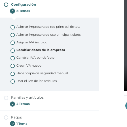
Configuración
Crear y aplicar combinados
8 Temas
Crear y aplicar fracciones
Asignar impresora de red principal tickets
Asignar impresora de usb principal tickets
Asignar IVA incluido
Cambiar datos de la empresa
Cambiar IVA por defecto
Crear IVA nuevo
Hacer copia de seguridad manual
Usar el IVA de los artículos
Familias y artículos
2 Temas
Pagos
Crear artículo
1 Tema