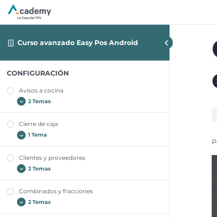
Curso avanzado Easy Pos Android
CONFIGURACIÓN
Avisos a cocina
2 Temas
Cierre de caja
Aviso a cocina escrito
1 Tema
P
Aviso a cocina ya creado
Clientes y proveedores
Cierre de caja arqueo Z
2 Temas
Combinados y fracciones
Creación de clientes
2 Temas
Creación de proveedores