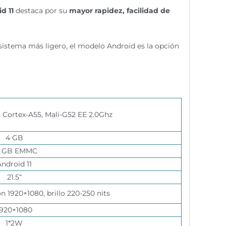
d 11
destaca por su
mayor rapidez, facilidad de
sistema más ligero, el modelo Android es la opción
 Cortex-A55, Mali-G52 EE 2.0Ghz
4 GB
2 GB EMMC
Android 11
21.5
“
ón 1920×1080, brillo 220-250 nits
1920×1080
1*2W