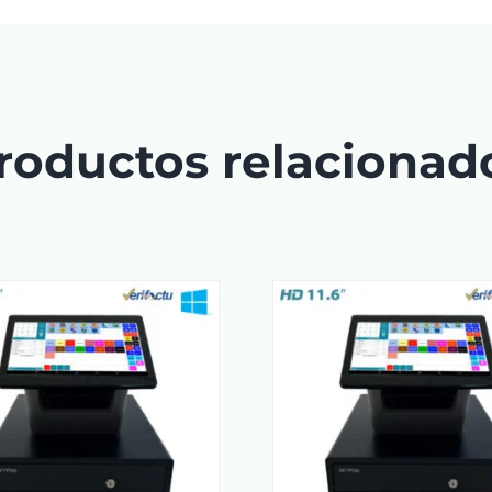
roductos relacionad
AÑADIR AL CARRITO
/
AÑADIR AL CA
DETAILS
DETAI