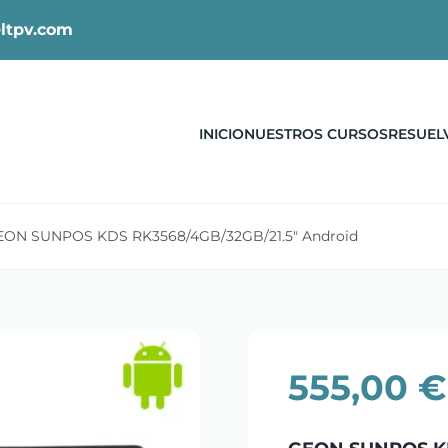
ltpv.com
INICIO
NUESTROS CURSOS
RESUEL
EON SUNPOS KDS RK3568/4GB/32GB/21.5″ Android
555,00
€