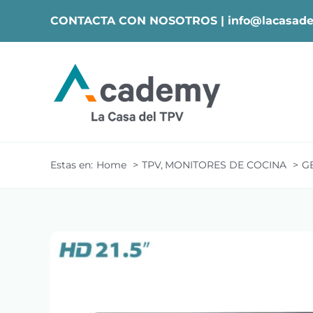
Skip
CONTACTA CON NOSOTROS |
info@lacasade
to
content
Estas en:
Home
TPV
MONITORES DE COCINA
G