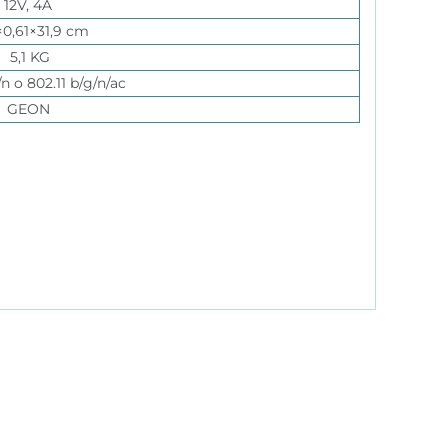
12V, 4A
×0,61×31,9 cm
5,1 KG
/n o 802.11 b/g/n/ac
GEON