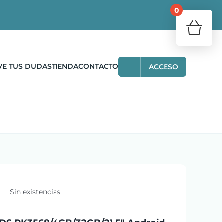
0
¿Tu carr
Volve
VE TUS DUDAS
TIENDA
CONTACTO
ACCESO
Sin existencias