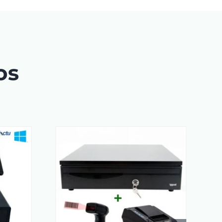
os
AÑADIR AL CARRITO
/
RRITO
/
DETAILS
LS