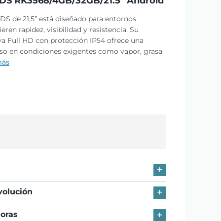
S RK3568/4GB/32GB/21.5″ Android
DS de 21,5” está diseñado para entornos
eren rapidez, visibilidad y resistencia. Su
iva Full HD con protección IP54 ofrece una
luso en condiciones exigentes como vapor, grasa
más
volución
horas