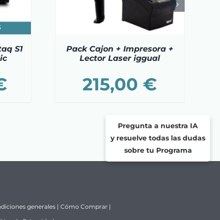
taq S1
Pack Cajon + Impresora +
ic
Lector Laser iggual
€
215,00
€
Pregunta a nuestra IA
y resuelve todas las dudas
sobre tu Programa
diciones generales
|
Cómo Comprar
|