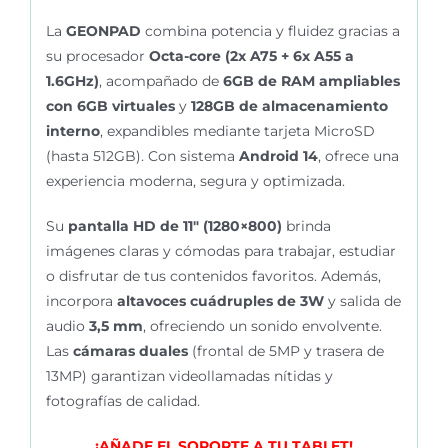
La
GEONPAD
combina potencia y fluidez gracias a
su procesador
Octa-core (2x A75 + 6x A55 a
1.6GHz)
, acompañado de
6GB de RAM ampliables
con 6GB virtuales
y
128GB de almacenamiento
interno
, expandibles mediante tarjeta MicroSD
(hasta 512GB). Con sistema
Android 14
, ofrece una
experiencia moderna, segura y optimizada.
Su
pantalla HD de 11″ (1280×800)
brinda
imágenes claras y cómodas para trabajar, estudiar
o disfrutar de tus contenidos favoritos. Además,
incorpora
altavoces cuádruples de 3W
y salida de
audio
3,5 mm
, ofreciendo un sonido envolvente.
Las
cámaras duales
(frontal de 5MP y trasera de
13MP) garantizan videollamadas nítidas y
fotografías de calidad.
¡AÑADE EL SOPORTE A TU TABLET!