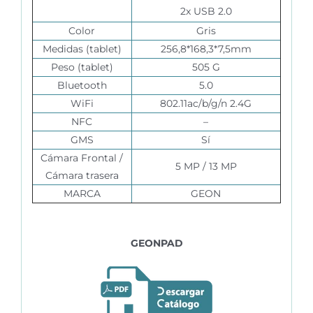
2x USB 2.0
Color
Gris
Medidas (tablet)
256,8*168,3*7,5mm
Peso (tablet)
505 G
Bluetooth
5.0
WiFi
802.11ac/b/g/n 2.4G
NFC
–
GMS
Sí
Cámara Frontal /
5 MP / 13 MP
Cámara trasera
MARCA
GEON
GEONPAD