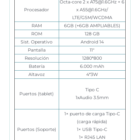
Octa-core 2 x A75@1.6GHz + 6
Procesador
x A55@1.6GHz/
LTE/GSM/WCDMA
RAM
6GB (+6GB AMPLIABLES)
ROM
128 GB
Sist. Operativo
Android 14
Pantalla
11″
Resolución
1280*800
Batería
6.000 mAh
Altavoz
4*3W
Tipo C
Puertos (tablet)
1xAudio 3.5mm
1× puerto de carga Tipo-C
(carga rápida)
Puertos (Soporte)
1× USB Tipo-C
1× RJ45 LAN