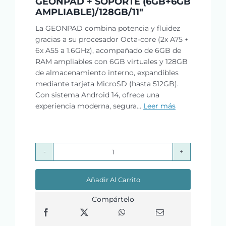
GEONPAD + SOPORTE (6GB+6GB
AMPLIABLE)/128GB/11″
La GEONPAD combina potencia y fluidez
gracias a su procesador Octa-core (2x A75 +
6x A55 a 1.6GHz), acompañado de 6GB de
RAM ampliables con 6GB virtuales y 128GB
de almacenamiento interno, expandibles
mediante tarjeta MicroSD (hasta 512GB).
Con sistema Android 14, ofrece una
experiencia moderna, segura...
Leer más
GEONPAD
+
Añadir Al Carrito
SOPORTE
(6GB+6GB
Compártelo
AMPLIABLE)/128GB/11"
cantidad