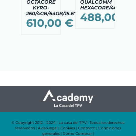
OPCIONES
OCTACORE
QUALCOMM
SE
KYRO-
HEXACORE/4GB/64GB/
PUEDEN
260/4GB/64GB/15.6″
488,00
€
ELEGIR
610,00
€
EN
LA
PÁGINA
DE
PRODUCTO
© Copyright 2012 – 2024 | La casa del TPV | Todos los derechos
reservados |
Aviso legal
|
Cookies
|
Contacto
|
Condiciones
generales
|
Cómo Comprar
|