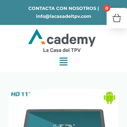
Skip
0
CONTACTA CON NOSOTROS |
to
info@lacasadeltpv.com
content
¿Tu 
V