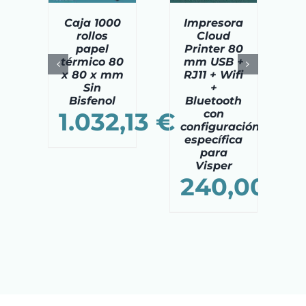
Caja 1000
Impresora
rollos
Cloud
papel
Printer 80
térmico 80
mm USB +
x 80 x mm
RJ11 + Wifi
Sin
+
Bisfenol
Bluetooth
1.032,13
€
con
configuración
específica
para
Visper
240,00
€