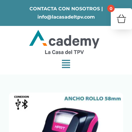
Skip
0
CONTACTA CON NOSOTROS |
to
info@lacasadeltpv.com
content
¿Tu 
V