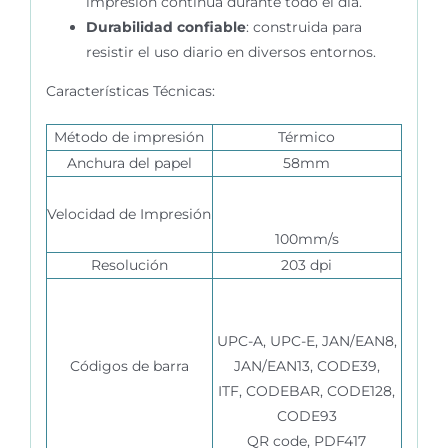
impresión continua durante todo el día.
Durabilidad confiable
: construida para
resistir el uso diario en diversos entornos.
Características Técnicas:
Método de impresión
Térmico
Anchura del papel
58mm
Velocidad de Impresión
100mm/s
Resolución
203 dpi
UPC-A, UPC-E, JAN/EAN8,
Códigos de barra
JAN/EAN13, CODE39,
ITF, CODEBAR, CODE128,
CODE93
QR code, PDF417