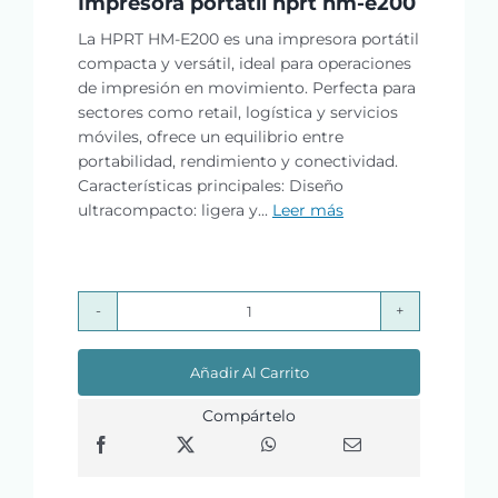
Impresora portatil hprt hm-e200
La HPRT HM-E200 es una impresora portátil
compacta y versátil, ideal para operaciones
de impresión en movimiento. Perfecta para
sectores como retail, logística y servicios
móviles, ofrece un equilibrio entre
portabilidad, rendimiento y conectividad.
Características principales: Diseño
ultracompacto: ligera y...
Leer más
Impresora
portatil
Añadir Al Carrito
hprt
hm-
Compártelo
e200
cantidad