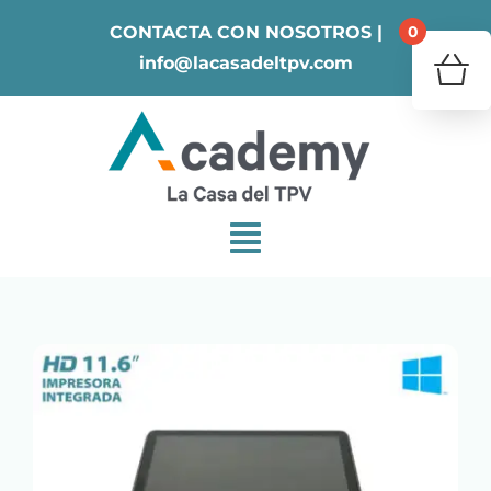
Skip
0
CONTACTA CON NOSOTROS |
to
info@lacasadeltpv.com
content
¿Tu 
V