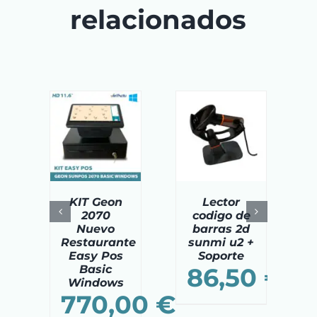
relacionados
DIR AL
AÑADIR AL
AÑADIR AL
ITO
/
CARRITO
/
CARRITO
/
TAILS
DETAILS
DETAILS
KIT Geon
Lector
2070
codigo de
Nuevo
barras 2d
Restaurante
sunmi u2 +
Easy Pos
Soporte
Basic
86,50
€
Windows
770,00
€