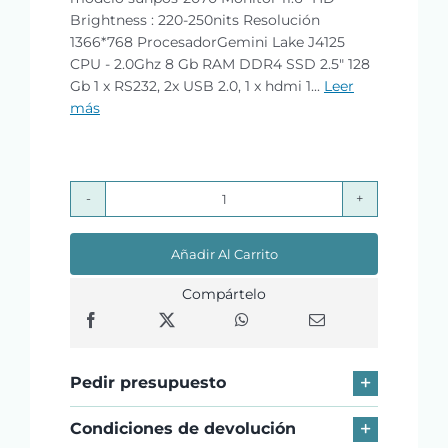
Brightness : 220-250nits Resolución
1366*768 ProcesadorGemini Lake J4125
CPU - 2.0Ghz 8 Gb RAM DDR4 SSD 2.5" 128
Gb 1 x RS232, 2x USB 2.0, 1 x hdmi 1...
Leer
más
Pack
TPV
Añadir Al Carrito
Geon
sunpos-
Compártelo
2070
cantidad
Pedir presupuesto
Condiciones de devolución