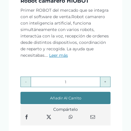
Robot camarero HIOBOT
Primer ROBOT del mercado que se integra
con el software de venta.Robot camarero
con inteligencia artificial, funciona
simultáneamente con varios robots,
interactúa con la voz, recepción de ordenes
desde distintos dispositivos, coordinación
de reparto y recogida. La ayuda que
necesitabas....
Leer más
Robot
camarero
Añadir Al Carrito
HIOBOT
cantidad
Compártelo