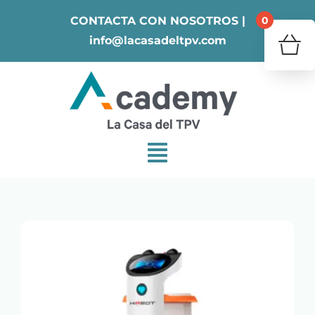
Skip
0
CONTACTA CON NOSOTROS |
to
info@lacasadeltpv.com
content
¿Tu 
V