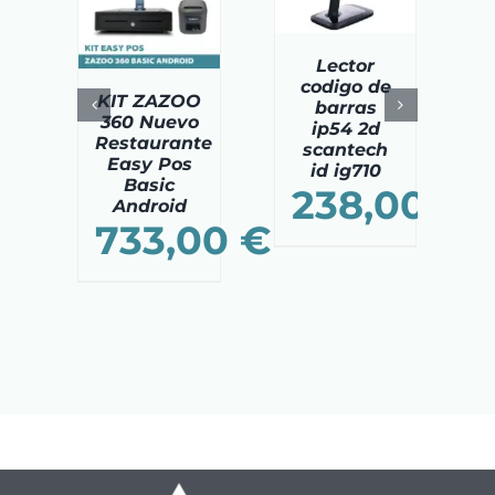
ITO
/
CARRITO
/
DETAILS
TAILS
DETAILS
Lector
codigo de
KIT ZAZOO
barras
360 Nuevo
ip54 2d
Restaurante
scantech
Easy Pos
id ig710
Basic
238,00
€
Android
733,00
€