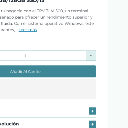
GB/128GB SSD/15″
 tu negocio con el TPV TLM 500, un terminal
diseñado para ofrecer un rendimiento superior y
 fluida. Con el sistema operativo Windows, este
rantes,...
Leer más
TLM
500
Añadir Al Carrito
J6412/8GB/128GB
SSD/15"
cantidad
volución