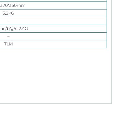
*370*350mm
5,2KG
–
1ac/b/g/n 2.4G
–
TLM