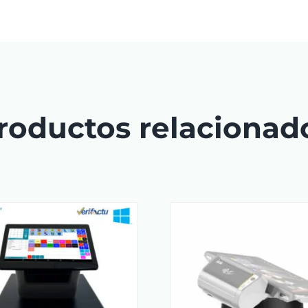
roductos relacionad
AÑADIR AL CARRITO
/
AÑADIR AL CA
DETAILS
DETAI