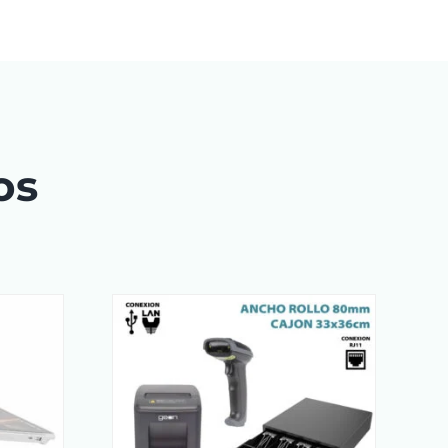
os
RRITO
/
AÑADIR AL CARRITO
/
LS
DETAILS