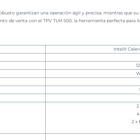
e robusto garantizan una operación ágil y precisa, mientras que 
nto de venta con el TPV TLM 500, la herramienta perfecta para lle
Intel® Cele
1
W
2
4
2 x