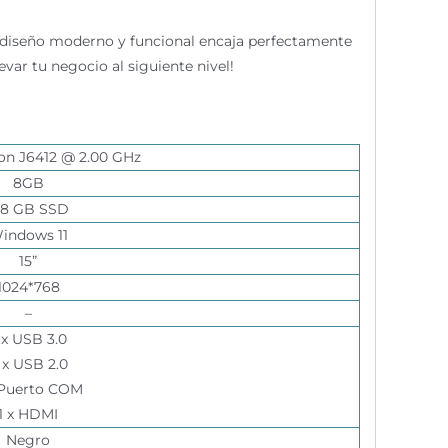
su diseño moderno y funcional encaja perfectamente
var tu negocio al siguiente nivel!
ron J6412 @ 2.00 GHz
8GB
28 GB SSD
indows 11
15”
1024*768
–
 x USB 3.0
 x USB 2.0
 Puerto COM
1 x HDMI
Negro