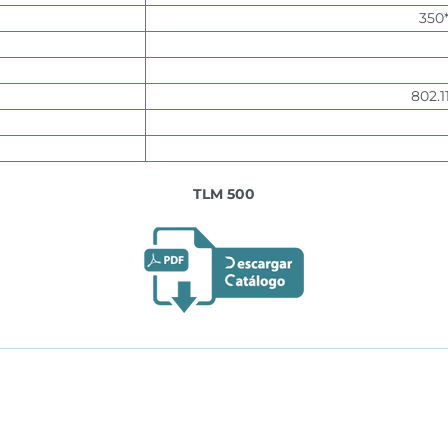
350
802.1
TLM 500