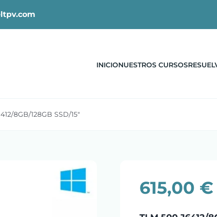
ltpv.com
INICIO
NUESTROS CURSOS
RESUEL
412/8GB/128GB SSD/15″
615,00
€